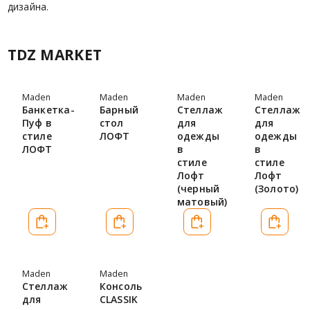
дизайна.
TDZ MARKET
Maden
Maden
Maden
Maden
Банкетка-
Барный
Стеллаж
Стеллаж
Пуф в
стол
для
для
стиле
ЛОФТ
одежды
одежды
ЛОФТ
в
в
стиле
стиле
Лофт
Лофт
(черный
(Золото)
матовый)
Maden
Maden
Стеллаж
Консоль
для
CLASSIK