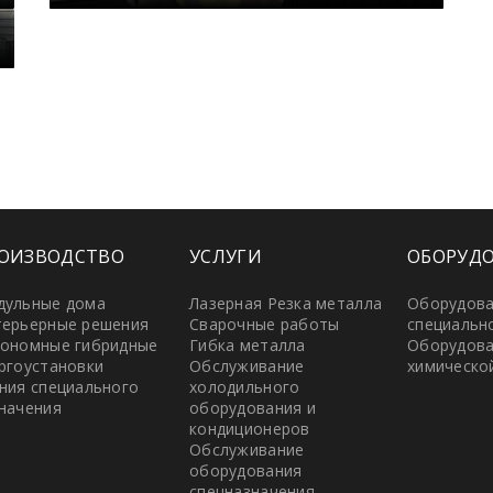
ОИЗВОДСТВО
УСЛУГИ
ОБОРУД
дульные дома
Лазерная Резка металла
Оборудов
ерьерные решения
Сварочные работы
специальн
ономные гибридные
Гибка металла
Оборудова
ргоустановки
Обслуживание
химическо
ния специального
холодильного
начения
оборудования и
кондиционеров
Обслуживание
оборудования
спецназначения