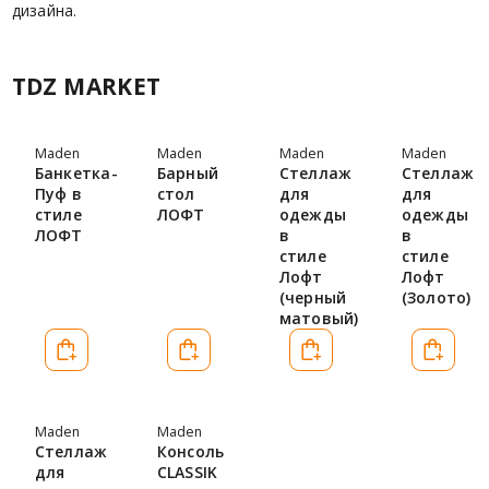
дизайна.
TDZ MARKET
Maden
Maden
Maden
Maden
Банкетка-
Барный
Стеллаж
Стеллаж
Пуф в
стол
для
для
стиле
ЛОФТ
одежды
одежды
ЛОФТ
в
в
стиле
стиле
Лофт
Лофт
(черный
(Золото)
матовый)
Maden
Maden
Стеллаж
Консоль
для
CLASSIK