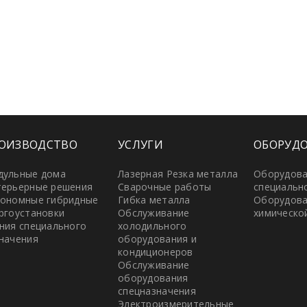
ОИЗВОДСТВО
УСЛУГИ
ОБОРУД
дульные дома
Лазерная Резка металла
Оборудов
ерьерные решения
Сварочные работы
специальн
ономные гибридные
Гибка металла
Оборудова
ргоустановки
Обслуживание
химическо
ния специального
холодильного
начения
оборудования и
кондиционеров
Обслуживание
оборудования
спецназначения
Электроизмерительные