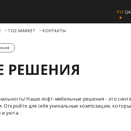
РУС
QA
Е
TDZ-MARKET
КОНТАКТЫ
шения
Е РЕШЕНИЯ
нальность! Наши лофт-мебельные решения - это синт
и. Откройте для себя уникальные композиции, котор
 и уюта.