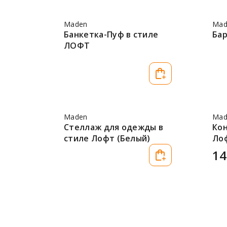
Maden
Mad
Банкетка-Пуф в стиле
Ба
ЛОФТ
Maden
Mad
Стеллаж для одежды в
Кон
стиле Лофт (Белый)
Ло
14