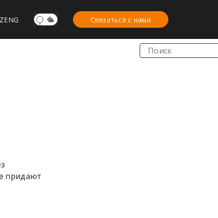
Z
ENG
Связаться с нами
ез
ые придают