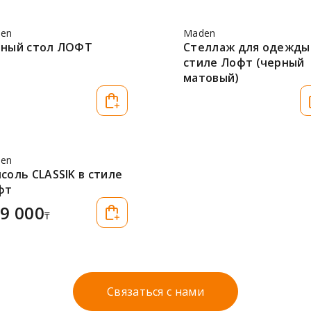
en
Maden
рный стол ЛОФТ
Стеллаж для одежды
стиле Лофт (черный
матовый)
en
соль CLASSIK в стиле
фт
9 000
₸
Связаться с нами