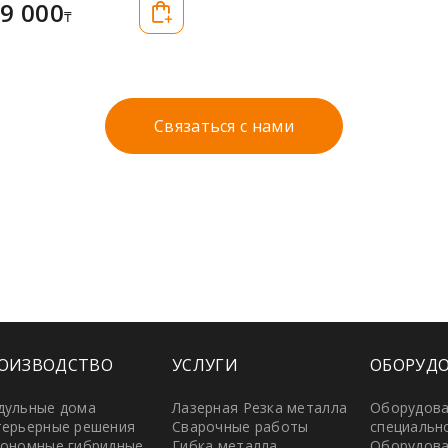
9 000
₸
Связаться с нами
ОИЗВОДСТВО
УСЛУГИ
ОБОРУД
дульные дома
Лазерная Резка металла
Оборудов
ерьерные решения
Сварочные работы
специальн
ономные гибридные
Гибка металла
Оборудова