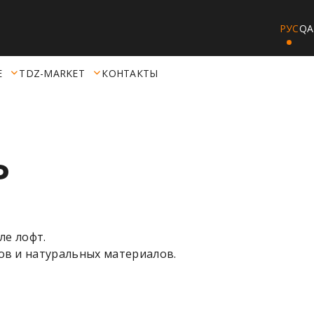
РУС
QA
Е
TDZ-MARKET
КОНТАКТЫ
Ь
ле лофт.
в и натуральных материалов.