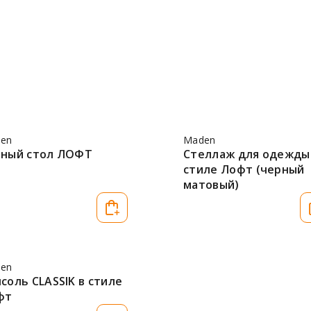
en
Maden
рный стол ЛОФТ
Стеллаж для одежды
стиле Лофт (черный
матовый)
en
соль CLASSIK в стиле
фт