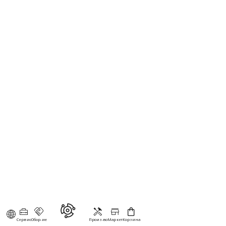
Сервис
Обор-ие
Произ-во
Маркет
Корзина